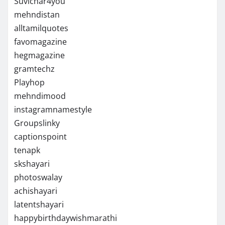
Suvichar4you
mehndistan
alltamilquotes
favomagazine
hegmagazine
gramtechz
Playhop
mehndimood
instagramnamestyle
Groupslinky
captionspoint
tenapk
skshayari
photoswalay
achishayari
latentshayari
happybirthdaywishmarathi