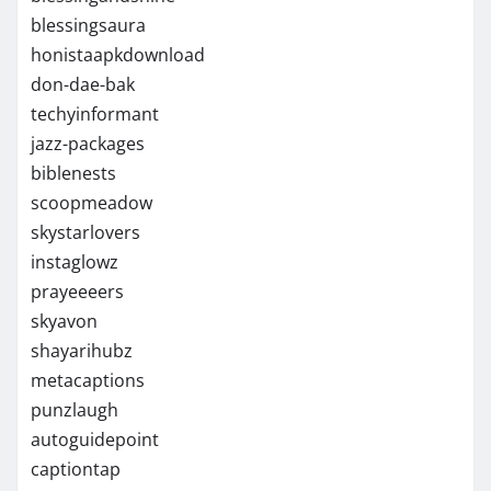
blessingsaura
honistaapkdownload
don-dae-bak
techyinformant
jazz-packages
biblenests
scoopmeadow
skystarlovers
instaglowz
prayeeeers
skyavon
shayarihubz
metacaptions
punzlaugh
autoguidepoint
captiontap