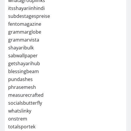
whatagrouplinks
itsshayariinhindi
subdestagespreise
fentomagazine
grammarglobe
grammarvista
shayaribulk
sabwallpaper
getshayarihub
blessingbeam
pundashes
phrasemesh
measurecrafted
socialsbutterfly
whatslinky
onstrem
totalsportek