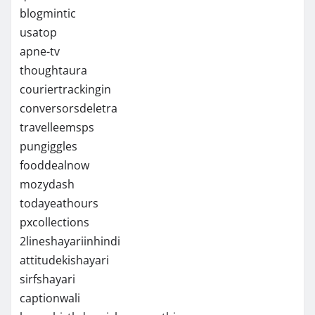
blogmintic
usatop
apne-tv
thoughtaura
couriertrackingin
conversorsdeletra
travelleemsps
pungiggles
fooddealnow
mozydash
todayeathours
pxcollections
2lineshayariinhindi
attitudekishayari
sirfshayari
captionwali