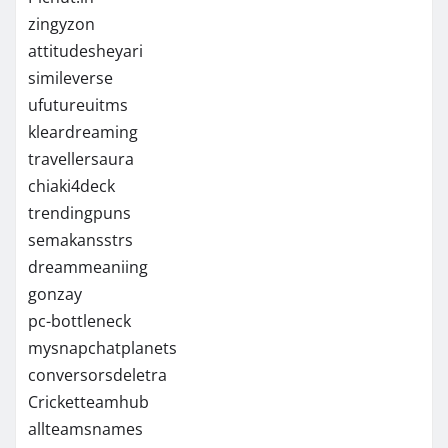
zingyzon
attitudesheyari
simileverse
ufutureuitms
kleardreaming
travellersaura
chiaki4deck
trendingpuns
semakansstrs
dreammeaniing
gonzay
pc-bottleneck
mysnapchatplanets
conversorsdeletra
Cricketteamhub
allteamsnames