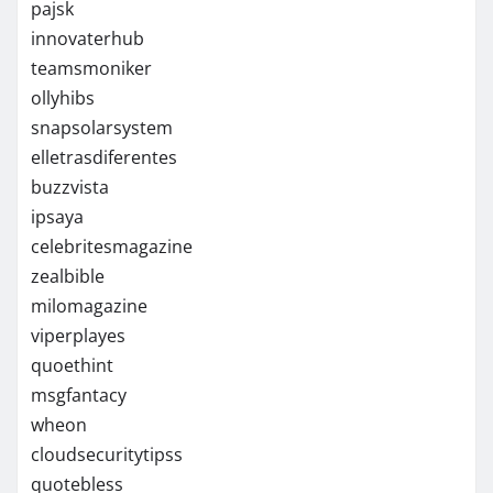
pajsk
innovaterhub
teamsmoniker
ollyhibs
snapsolarsystem
elletrasdiferentes
buzzvista
ipsaya
celebritesmagazine
zealbible
milomagazine
viperplayes
quoethint
msgfantacy
wheon
cloudsecuritytipss
quotebless