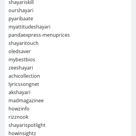
shayariskill
ourshayari
pyaribaate
myattitudeshayari
pandaexpress-menuprices
shayaritouch
oledsaver
mybestbios
zeeshayari
achicollection
lyricssongnet
akshayari
madmagazinee
howzinfo
rizznook
shayarispotlight
howinsightz