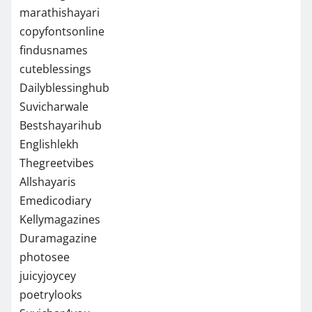
marathishayari
copyfontsonline
findusnames
cuteblessings
Dailyblessinghub
Suvicharwale
Bestshayarihub
Englishlekh
Thegreetvibes
Allshayaris
Emedicodiary
Kellymagazines
Duramagazine
photosee
juicyjoycey
poetrylooks