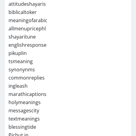
attitudeshayaris
biblicaltoker
meaningofarabic
allmenupricephl
shayaritune
englishresponse
pikuplin
tsmeaning
synonynms
commonreplies
ingleash
marathicaptions
holymeanings
messagescity
textmeanings
blessingtide
Pichut.in