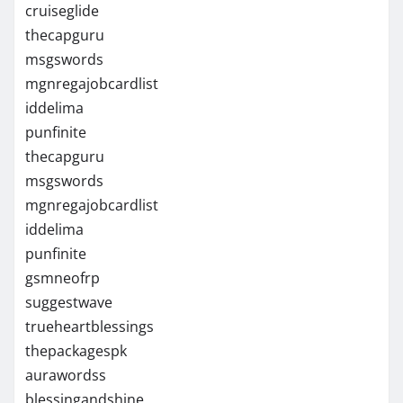
cruiseglide
thecapguru
msgswords
mgnregajobcardlist
iddelima
punfinite
thecapguru
msgswords
mgnregajobcardlist
iddelima
punfinite
gsmneofrp
suggestwave
trueheartblessings
thepackagespk
aurawordss
blessingandshine