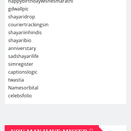
happybirthdaywishesmarathi
gdwallpic
shayaridrop
couriertrackingsin
shayariinhindis
shayaribio
anniverstary
sadshayarilife
simregister
captionslogic
twastia
Namesorbital
celebsfolio