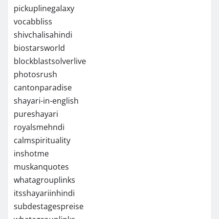
pickuplinegalaxy
vocabbliss
shivchalisahindi
biostarsworld
blockblastsolverlive
photosrush
cantonparadise
shayari-in-english
pureshayari
royalsmehndi
calmspirituality
inshotme
muskanquotes
whatagrouplinks
itsshayariinhindi
subdestagespreise