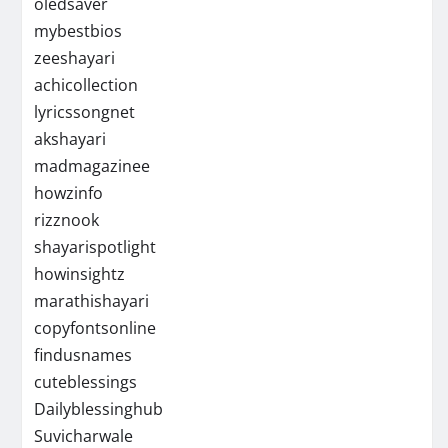
oledsaver
mybestbios
zeeshayari
achicollection
lyricssongnet
akshayari
madmagazinee
howzinfo
rizznook
shayarispotlight
howinsightz
marathishayari
copyfontsonline
findusnames
cuteblessings
Dailyblessinghub
Suvicharwale