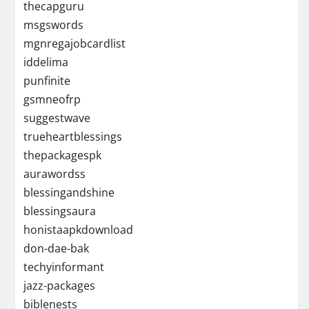
thecapguru
msgswords
mgnregajobcardlist
iddelima
punfinite
gsmneofrp
suggestwave
trueheartblessings
thepackagespk
aurawordss
blessingandshine
blessingsaura
honistaapkdownload
don-dae-bak
techyinformant
jazz-packages
biblenests