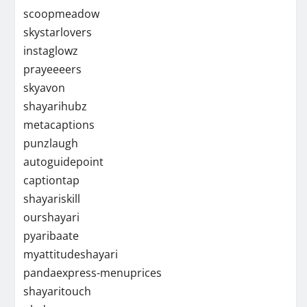
scoopmeadow
skystarlovers
instaglowz
prayeeeers
skyavon
shayarihubz
metacaptions
punzlaugh
autoguidepoint
captiontap
shayariskill
ourshayari
pyaribaate
myattitudeshayari
pandaexpress-menuprices
shayaritouch