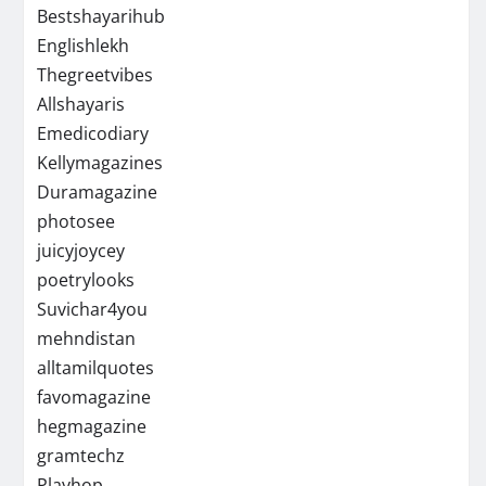
Bestshayarihub
Englishlekh
Thegreetvibes
Allshayaris
Emedicodiary
Kellymagazines
Duramagazine
photosee
juicyjoycey
poetrylooks
Suvichar4you
mehndistan
alltamilquotes
favomagazine
hegmagazine
gramtechz
Playhop