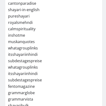
cantonparadise
shayari-in-english
pureshayari
royalsmehndi
calmspirituality
inshotme
muskanquotes
whatagrouplinks
itsshayariinhindi
subdestagespreise
whatagrouplinks
itsshayariinhindi
subdestagespreise
fentomagazine
grammarglobe
grammarvista
shayaribulk