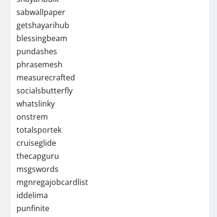
sabwallpaper
getshayarihub
blessingbeam
pundashes
phrasemesh
measurecrafted
socialsbutterfly
whatslinky
onstrem
totalsportek
cruiseglide
thecapguru
msgswords
mgnregajobcardlist
iddelima
punfinite