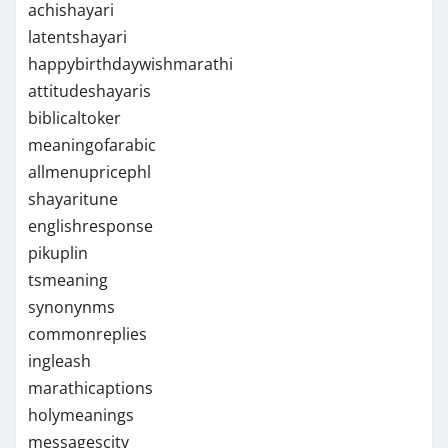
achishayari
latentshayari
happybirthdaywishmarathi
attitudeshayaris
biblicaltoker
meaningofarabic
allmenupricephl
shayaritune
englishresponse
pikuplin
tsmeaning
synonynms
commonreplies
ingleash
marathicaptions
holymeanings
messagescity