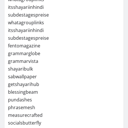
itsshayariinhindi
subdestagespreise
whatagrouplinks
itsshayariinhindi
subdestagespreise
fentomagazine
grammarglobe
grammarvista
shayaribulk
sabwallpaper
getshayarihub
blessingbeam
pundashes
phrasemesh
measurecrafted
socialsbutterfly