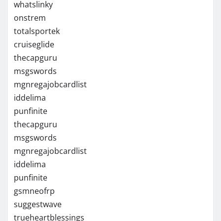
whatslinky
onstrem
totalsportek
cruiseglide
thecapguru
msgswords
mgnregajobcardlist
iddelima
punfinite
thecapguru
msgswords
mgnregajobcardlist
iddelima
punfinite
gsmneofrp
suggestwave
trueheartblessings