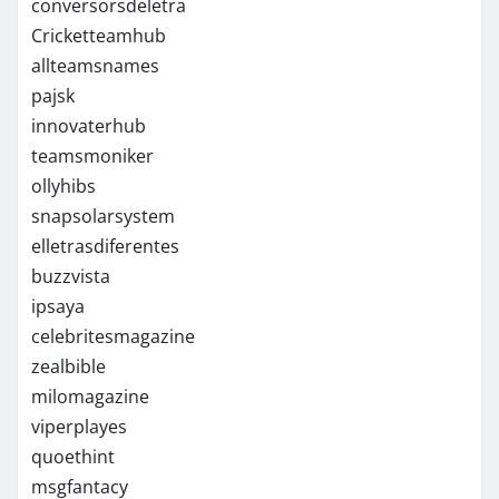
conversorsdeletra
Cricketteamhub
allteamsnames
pajsk
innovaterhub
teamsmoniker
ollyhibs
snapsolarsystem
elletrasdiferentes
buzzvista
ipsaya
celebritesmagazine
zealbible
milomagazine
viperplayes
quoethint
msgfantacy