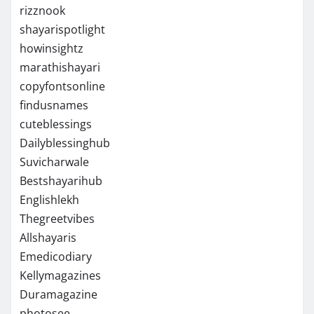
rizznook
shayarispotlight
howinsightz
marathishayari
copyfontsonline
findusnames
cuteblessings
Dailyblessinghub
Suvicharwale
Bestshayarihub
Englishlekh
Thegreetvibes
Allshayaris
Emedicodiary
Kellymagazines
Duramagazine
photosee