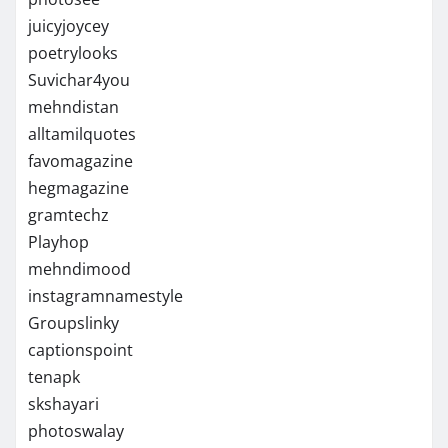
juicyjoycey
poetrylooks
Suvichar4you
mehndistan
alltamilquotes
favomagazine
hegmagazine
gramtechz
Playhop
mehndimood
instagramnamestyle
Groupslinky
captionspoint
tenapk
skshayari
photoswalay