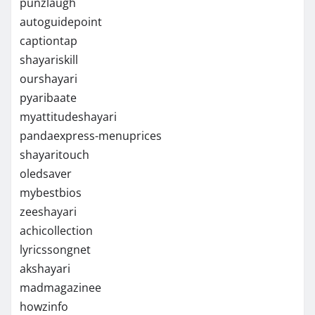
punzlaugh
autoguidepoint
captiontap
shayariskill
ourshayari
pyaribaate
myattitudeshayari
pandaexpress-menuprices
shayaritouch
oledsaver
mybestbios
zeeshayari
achicollection
lyricssongnet
akshayari
madmagazinee
howzinfo