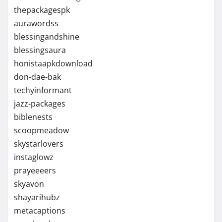
thepackagespk
aurawordss
blessingandshine
blessingsaura
honistaapkdownload
don-dae-bak
techyinformant
jazz-packages
biblenests
scoopmeadow
skystarlovers
instaglowz
prayeeeers
skyavon
shayarihubz
metacaptions