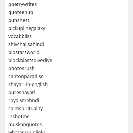
poetrywrites
quoteehub
punsnest
pickuplinegalaxy
vocabbliss
shivchalisahindi
biostarsworld
blockblastsolverlive
photosrush
cantonparadise
shayari-in-english
pureshayari
royalsmehndi
calmspirituality
inshotme
muskanquotes
whatagrouplinks