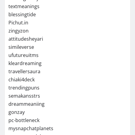
textmeanings
blessingtide
Pichut.in
zingyzon
attitudesheyari
simileverse
ufutureuitms
kleardreaming
travellersaura
chiaki4deck
trendingpuns
semakansstrs
dreammeaniing
gonzay
pc-bottleneck
mysnapchatplanets