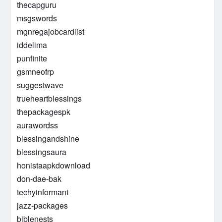
thecapguru
msgswords
mgnregajobcardlist
iddelima
punfinite
gsmneofrp
suggestwave
trueheartblessings
thepackagespk
aurawordss
blessingandshine
blessingsaura
honistaapkdownload
don-dae-bak
techyinformant
jazz-packages
biblenests