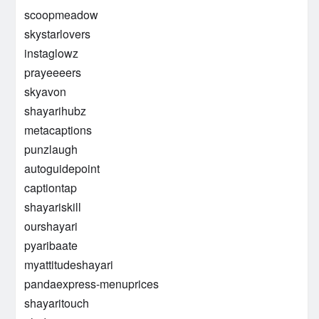
scoopmeadow
skystarlovers
instaglowz
prayeeeers
skyavon
shayarihubz
metacaptions
punzlaugh
autoguidepoint
captiontap
shayariskill
ourshayari
pyaribaate
myattitudeshayari
pandaexpress-menuprices
shayaritouch