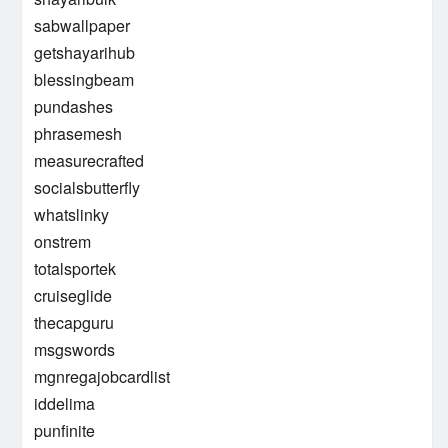
sabwallpaper
getshayarihub
blessingbeam
pundashes
phrasemesh
measurecrafted
socialsbutterfly
whatslinky
onstrem
totalsportek
cruiseglide
thecapguru
msgswords
mgnregajobcardlist
iddelima
punfinite