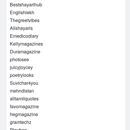
Bestshayarihub
Englishlekh
Thegreetvibes
Allshayaris
Emedicodiary
Kellymagazines
Duramagazine
photosee
juicyjoycey
poetrylooks
Suvichar4you
mehndistan
alltamilquotes
favomagazine
hegmagazine
gramtechz
Playhop