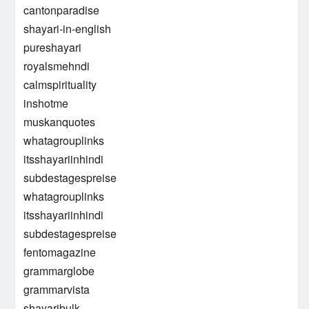
cantonparadise
shayari-in-english
pureshayari
royalsmehndi
calmspirituality
inshotme
muskanquotes
whatagrouplinks
itsshayariinhindi
subdestagespreise
whatagrouplinks
itsshayariinhindi
subdestagespreise
fentomagazine
grammarglobe
grammarvista
shayaribulk