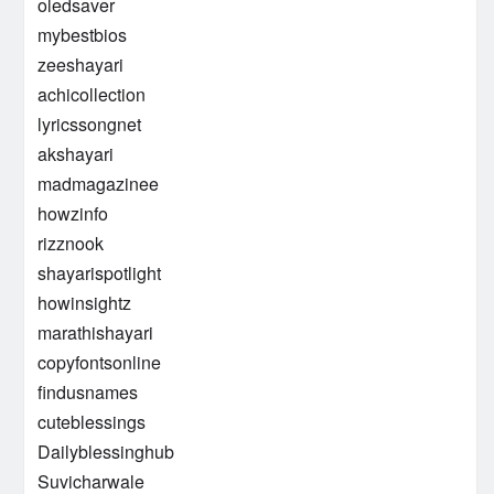
oledsaver
mybestbios
zeeshayari
achicollection
lyricssongnet
akshayari
madmagazinee
howzinfo
rizznook
shayarispotlight
howinsightz
marathishayari
copyfontsonline
findusnames
cuteblessings
Dailyblessinghub
Suvicharwale