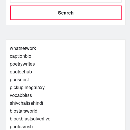
Search
whatnetwork
captionbio
poetrywrites
quoteehub
punsnest
pickuplinegalaxy
vocabbliss
shivchalisahindi
biostarsworld
blockblastsolverlive
photosrush